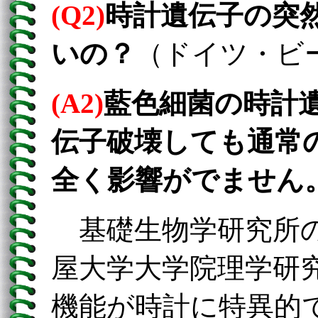
(Q2)
時計遺伝子の突
いの？
（ドイツ・ビ
(A2)
藍色細菌の時計
伝子破壊しても通常
全く影響がでません
基礎生物学研究所の
屋大学大学院理学研
機能が時計に特異的